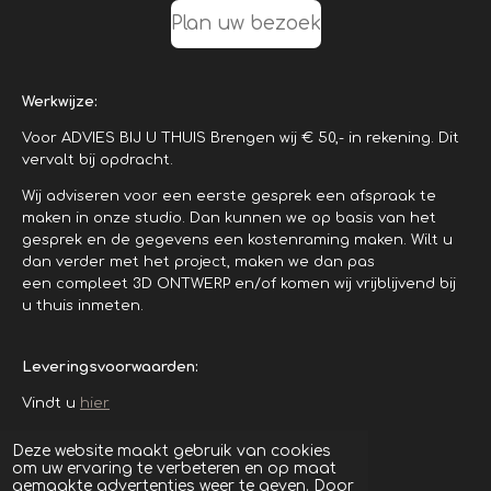
Plan uw bezoek
Werkwijze:
Voor ADVIES BIJ U THUIS Brengen wij € 50,- in rekening. Dit
vervalt bij opdracht.
Wij adviseren voor een eerste gesprek een afspraak te
maken in onze studio. Dan kunnen we op basis van het
gesprek en de gegevens een kostenraming maken. Wilt u
dan verder met het project, maken we dan pas
een compleet 3D ONTWERP en/of komen wij vrijblijvend bij
u thuis inmeten.
Leveringsvoorwaarden:
Vindt u
hier
© 2024 - 2026 www.meijer-interieurs.nl
Deze website maakt gebruik van cookies
om uw ervaring te verbeteren en op maat
Powered by
JouwWeb
gemaakte advertenties weer te geven. Door