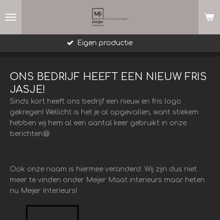
Ga
direct
naar
de
Meer dan 25 jaar ervarin
hoofdinhoud
ONS BEDRIJF HEEFT EEN NIEUW FRIS
JASJE!
Sinds kort heeft ons bedrijf een nieuw en fris logo
gekregen! Wellicht is het je al opgevallen, want stiekem
hebben wij hem al een aantal keer gebruikt in onze
berichten😄
Ook onze naam is hiermee veranderd. Wij zijn dus niet
meer te vinden onder Meijer Maat interieurs maar heten
nu Meijer Interieurs!