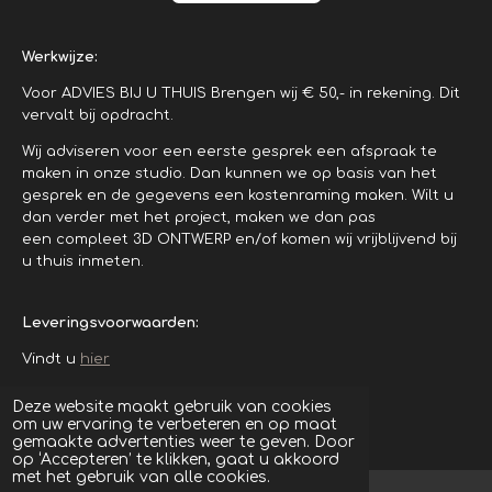
Werkwijze:
Voor ADVIES BIJ U THUIS Brengen wij € 50,- in rekening. Dit
vervalt bij opdracht.
Wij adviseren voor een eerste gesprek een afspraak te
maken in onze studio. Dan kunnen we op basis van het
gesprek en de gegevens een kostenraming maken. Wilt u
dan verder met het project, maken we dan pas
een compleet 3D ONTWERP en/of komen wij vrijblijvend bij
u thuis inmeten.
Leveringsvoorwaarden:
Vindt u
hier
© 2024 - 2026 www.meijer-interieurs.nl
Deze website maakt gebruik van cookies
om uw ervaring te verbeteren en op maat
Powered by
JouwWeb
gemaakte advertenties weer te geven. Door
op ‘Accepteren’ te klikken, gaat u akkoord
met het gebruik van alle cookies.