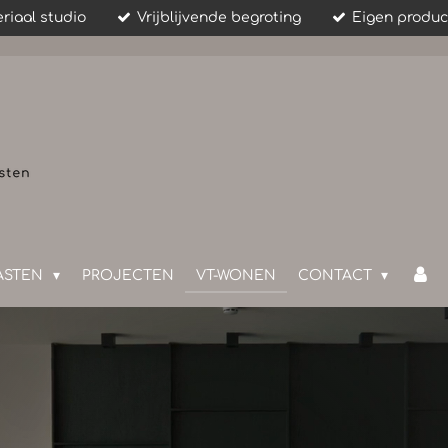
riaal studio
Vrijblijvende begroting
Eigen produc
ASTEN
PROJECTEN
VT-WONEN
CONTACT