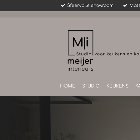
Sfeervolle showroom
Mate
Ga
direct
naar
de
hoofdinhoud
HOME
STUDIO
KEUKENS
K