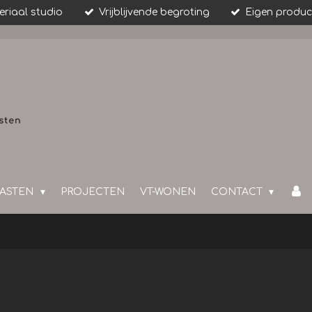
riaal studio
Vrijblijvende begroting
Eigen produc
ASTEN
PROJECTEN
VT-WONEN
CONTACT