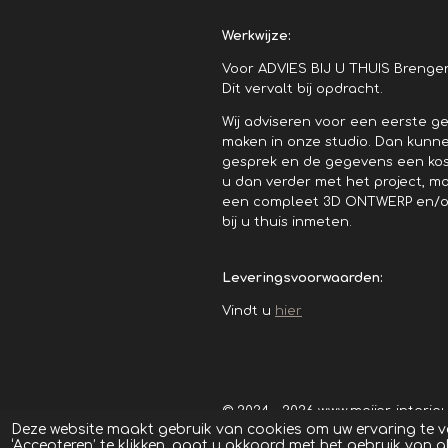
Werkwijze:
Voor ADVIES BIJ U THUIS Brengen w
Dit vervalt bij opdracht.
Wij adviseren voor een eerste g
maken in onze studio. Dan kunne
gesprek en de gegevens een kos
u dan verder met het project, m
een compleet 3D ONTWERP en/of k
bij u thuis inmeten.
Leveringsvoorwaarden:
Vindt u
hier
© 2024 - 2026 www.meijer-interieu
Deze website maakt gebruik van cookies om uw ervaring te 
‘Accepteren’ te klikken, gaat u akkoord met het gebruik van al