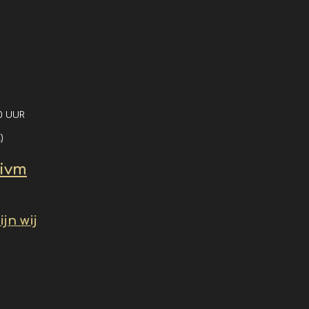
0 UUR
)
 ivm
jn wij