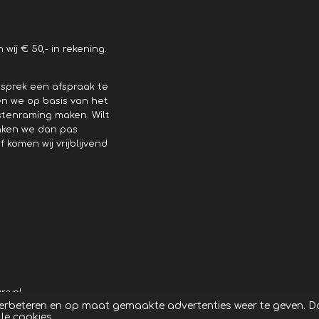
ij € 50,- in rekening.
esprek een afspraak te
n we op basis van het
tenraming maken. Wilt
aken we dan pas
omen wij vrijblijvend
rs.nl
verbeteren en op maat gemaakte advertenties weer te geven. 
le cookies.